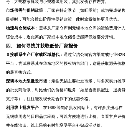
号，大规格家庭装与小规格试用装，其批发价存在差异。
市场供需与促销政策
：厂家在特定季节（如旺季前）或为完成销售
目标时，可能会推出阶段性促销政策，此时拿货价格更具优势。
物流与仓储成本
：需将从厂家仓库到无锡本地仓库的运输费用计入
综合成本，近距离的厂家或本地仓储备货能降低这部分开销。
四、 如何寻找并获取低价厂家报价
直接联系生产厂家或区域总代
：通过宝洁公司官方渠道或行业B2B
平台，尝试联系其在华东地区的授权销售部门，这是获取源头价格
的最直接方式。
深耕本地大型批发市场
：亲临无锡主要批发市场，与多家实力雄厚
的批发商洽谈，对比他们的价格和服务（如是否提供配送、退换货
支持等），往往能发现长期合作下的优惠价格。
利用线上批发平台
：在1688等知名批发网站上，有许多注册地在
无锡或周边的日用品供应商，可以方便地进行比价、查看客户评价
并在线洽谈。线上采购有时能享受平台补贴或活动价。