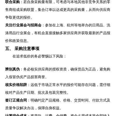
联合采购
：若自身采购量有限，可考虑与本地其他非竞争关系的零
售商组成采购联盟，集合订单以达成更高的采购量，从而向供应商
争取更优的报价。
关注行业展会与招商会
：参加在上海、杭州等地举办的日用品、洗
涤用品行业展会，有机会直接接触多家供应商并获取最新的产品报
价和政策信息。
五、 采购注意事项
在追求低价的务必警惕以下风险：
辨别真伪
：务必核实供应商的授权资质，确保货品为正品，避免购
入假冒伪劣产品损害商誉。
核实价格陷阱
：远低于市场正常水平的报价可能存在问题，需仔细
核对产品生产日期、批次及包装完整性。
签订正规合同
：明确约定产品规格、价格、交货时间、付款方式及
质量争议解决办法，保障自身权益。
计算综合成本
：将货款、运费、仓储费、资金占用成本等全部纳入