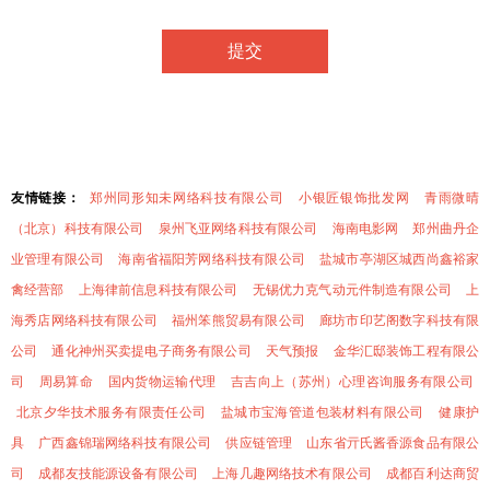
友情链接：
郑州同形知未网络科技有限公司
小银匠银饰批发网
青雨微晴
（北京）科技有限公司
泉州飞亚网络科技有限公司
海南电影网
郑州曲丹企
业管理有限公司
海南省福阳芳网络科技有限公司
盐城市亭湖区城西尚鑫裕家
禽经营部
上海律前信息科技有限公司
无锡优力克气动元件制造有限公司
上
海秀店网络科技有限公司
福州笨熊贸易有限公司
廊坊市印艺阁数字科技有限
公司
通化神州买卖提电子商务有限公司
天气预报
金华汇邸装饰工程有限公
司
周易算命
国内货物运输代理
吉吉向上（苏州）心理咨询服务有限公司
北京夕华技术服务有限责任公司
盐城市宝海管道包装材料有限公司
健康护
具
广西鑫锦瑞网络科技有限公司
供应链管理
山东省亓氏酱香源食品有限公
司
成都友技能源设备有限公司
上海几趣网络技术有限公司
成都百利达商贸