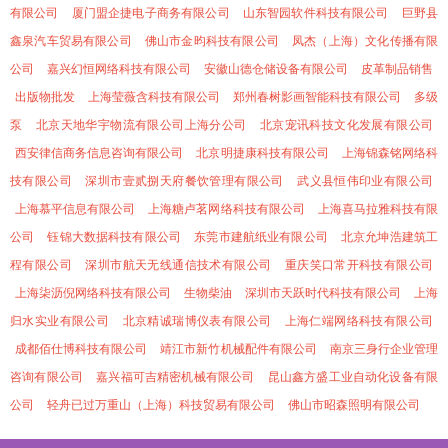
有限公司
厦门盟企捷电子商务有限公司
山东智园软件科技有限公司
巨野县
鑫泉汽车贸易有限公司
佛山市金昀科技有限公司
凤杰（上海）文化传播有限
公司
嘉兴幻恒网络科技有限公司
安徽山德仓储设备有限公司
皮革制品销售
出版物批发
上海莹薇含科技有限公司
郑州春树影画智能科技有限公司
多级
泵
北京天地华宇物流有限公司上海分公司
北京宠讯科技文化发展有限公司
西安律信商务信息咨询有限公司
北京明捷康科技有限公司
上海锦森铭网络科
技有限公司
深圳市壹贰捌天府餐饮管理有限公司
武义县恒伟印业有限公司
上海慕平信息有限公司
上海糖卢茗网络科技有限公司
上海喜马拉雅科技有限
公司
钰锦大数据科技有限公司
东莞市建航纸业有限公司
北京允坤浩建筑工
程有限公司
深圳市航天无线通信技术有限公司
重庆笑口常开科技有限公司
上海柒沥倪网络科技有限公司
生物柴油
深圳市天跃时代科技有限公司
上海
归水实业有限公司
北京精诚瑞博仪表有限公司
上海仁端网络科技有限公司
成都佰仕博科技有限公司
靖江市新竹机械配件有限公司
南京三身行企业管理
咨询有限公司
嘉兴福可吉精密机械有限公司
昆山鑫方盛工业自动化设备有限
公司
轻舟已过万重山（上海）科技贸易有限公司
佛山市昭森照明有限公司