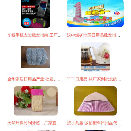
车载手机支架批发指南 工厂直供，包邮折扣，开启数码配件采购新体验
汉中煤矿地区日用品批发指南 聚焦立白洗衣粉低价厂家货源
金华家居日用品产业 批发、供应与厂家的黄金枢纽
丫丫日用品 从厂家到批发的全链条优势解析
天然环保竹制牙签，厂家直销，义乌东青日用品商行引领绿色消费新风尚
携手共赢 诚招塑料日用品代理加盟，优质产品与专业包装赋能渠道伙伴