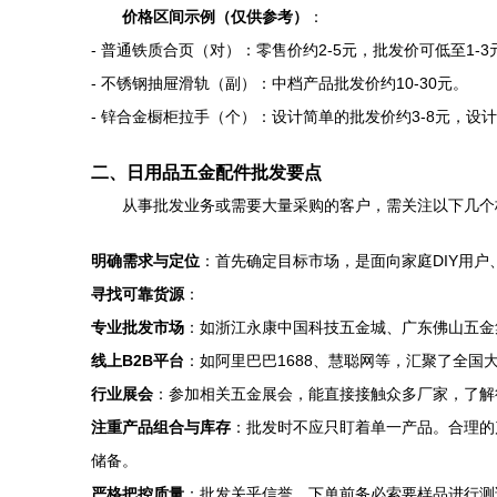
价格区间示例（仅供参考）
：
- 普通铁质合页（对）：零售价约2-5元，批发价可低至1-3
- 不锈钢抽屉滑轨（副）：中档产品批发价约10-30元。
- 锌合金橱柜拉手（个）：设计简单的批发价约3-8元，设
二、日用品五金配件批发要点
从事批发业务或需要大量采购的客户，需关注以下几个
明确需求与定位
：首先确定目标市场，是面向家庭DIY用
寻找可靠货源
：
专业批发市场
：如浙江永康中国科技五金城、广东佛山五金
线上B2B平台
：如阿里巴巴1688、慧聪网等，汇聚了全
行业展会
：参加相关五金展会，能直接接触众多厂家，了解
注重产品组合与库存
：批发时不应只盯着单一产品。合理的
储备。
严格把控质量
：批发关乎信誉。下单前务必索要样品进行测