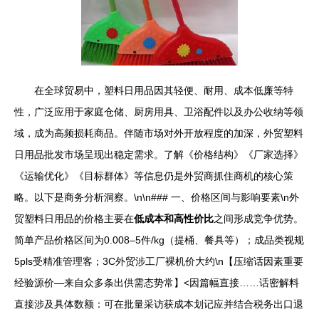
在全球贸易中，塑料日用品因其轻便、耐用、成本低廉等特
性，广泛应用于家庭仓储、厨房用具、卫浴配件以及办公收纳等领
域，成为高频损耗商品。伴随市场对外开放程度的加深，外贸塑料
日用品批发市场呈现出稳定需求。了解《价格结构》《厂家选择》
《运输优化》《目标群体》等信息仍是外贸商抓住商机的核心策
略。以下是商务分析洞察。\n\n### 一、价格区间与影响要素\n外
贸塑料日用品的价格主要在
低成本和高性价比
之间形成竞争优势。
简单产品价格区间为0.008–5件/kg（提桶、餐具等）；成品类视规
5pls受精准管理客；3C外贸涉工厂裸机价大约\n【压缩话因素重要
经验源价—来自众多条出供需态势常】<因篇幅直接……话密解料
直接涉及具体数额：可在批量采访获成本划记应并结合税务出口退