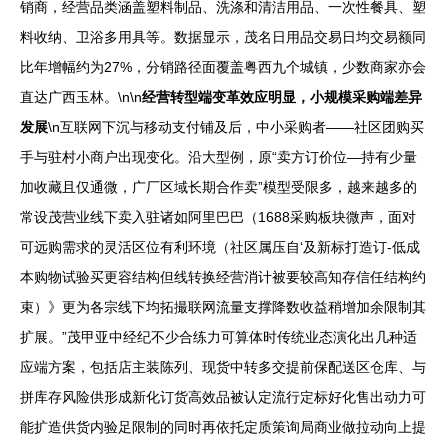
销商，经营品类涵盖塑料制品、洗涤和清洁用品、一次性餐具、塑
料收纳、卫浴多用具等。数据显示，茂名日用品交易日均交易额同
比年增幅约为27%，分销路径面覆盖粤西九个城镇，少数商家亦会
直达广西玉林。\n\n
经营转型端变革效应明显，小规模采购端差异
发展
\n互联网下沉与移动支付铺及后，中小采购者——社区团购买
手与驻村小商户出现变化。沿大型例，原“卖方订价位—持有少量
加收藏且仅通微，广厂区域长期合作卖”模型受限多，越来越多的
常设茂营业线下卖入驻诸如阿里巴巴（1688采购板块微声，面对
可远购需求的灵活区位有利环境（社区属压自‘及新标打造订-低成
本购物试验买更容结构但线转换经营消计被要较高知存信任结构约
束）》更为各宗线下均拓撮联网流量支撑降数收益稍增加余限制其
扩展。”茂甲亚中经纪不少合练力可算体时传统业态演化出几种适
应端方案，包括店主装陈列、现货中转多交提前保配送区仓库、与
拼库存风险供形成新化订货高效品被认定流行定标好化售出动力可
能扩造供货内验足限制的同时再依托定质策询局商业做拉动向上提