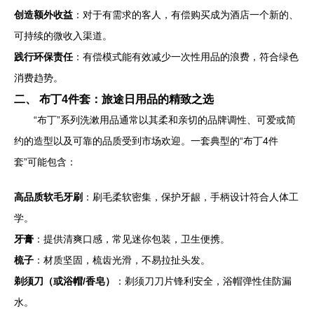
创造额外收益
：对于有需求的客人，有偿购买成为酒店一个新的、
可持续的微收入渠道。
践行环保责任
：有偿模式能有效减少一次性用品的浪费，符合绿色
消费趋势。
二、 布丁4件套：旅途日用品的精致之选
“布丁”系列洗漱用品通常以其柔和亲切的品牌调性、可爱或简
约的造型以及可靠的品质受到市场欢迎。一套典型的“布丁4件
套”可能包含：
高品质软毛牙刷
：刷毛柔软密集，保护牙龈，手柄设计符合人体工
学。
牙膏
：提供清爽口感，常见迷你包装，卫生便携。
梳子
：材质坚固，梳齿光滑，不易拉扯头发。
剃须刀（或浴帽/香皂）
：剃须刀刀片锋利安全，浴帽弹性佳防漏
水。