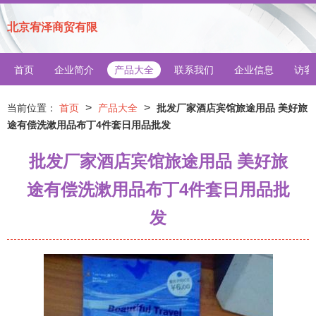
北京宥泽商贸有限
首页
企业简介
产品大全
联系我们
企业信息
访客
>
>
当前位置：
首页
产品大全
批发厂家酒店宾馆旅途用品 美好旅
途有偿洗漱用品布丁4件套日用品批发
批发厂家酒店宾馆旅途用品 美好旅
途有偿洗漱用品布丁4件套日用品批
发