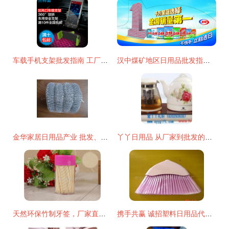
车载手机支架批发指南 工厂直供，包邮折扣，开启数码配件采购新体验
汉中煤矿地区日用品批发指南 聚焦立白洗衣粉低价厂家货源
金华家居日用品产业 批发、供应与厂家的黄金枢纽
丫丫日用品 从厂家到批发的全链条优势解析
天然环保竹制牙签，厂家直销，义乌东青日用品商行引领绿色消费新风尚
携手共赢 诚招塑料日用品代理加盟，优质产品与专业包装赋能渠道伙伴